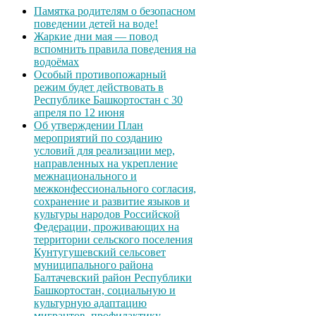
Памятка родителям о безопасном
поведении детей на воде!
Жаркие дни мая — повод
вспомнить правила поведения на
водоёмах
Особый противопожарный
режим будет действовать в
Республике Башкортостан с 30
апреля по 12 июня
Об утверждении План
мероприятий по созданию
условий для реализации мер,
направленных на укрепление
межнационального и
межконфессионального согласия,
сохранение и развитие языков и
культуры народов Российской
Федерации, проживающих на
территории сельского поселения
Кунтугушевский сельсовет
муниципального района
Балтачевский район Республики
Башкортостан, социальную и
культурную адаптацию
мигрантов, профилактику