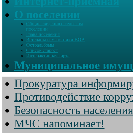
Интернет-приемная
О поселении
Общие сведения о сельском
поселении
Глава поселения
Ветераны и Участники ВОВ
Фотоальбомы
Список старост
Интерактивная карта
Муниципальное имущ
Прокуратура информир
Противодействие корр
Безопасность населени
МЧС напоминает!