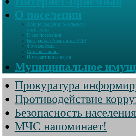
Интернет-приемная
О поселении
Общие сведения о сельском
поселении
Глава поселения
Ветераны и Участники ВОВ
Фотоальбомы
Список старост
Интерактивная карта
Муниципальное имущ
Прокуратура информир
Противодействие корр
Безопасность населени
МЧС напоминает!