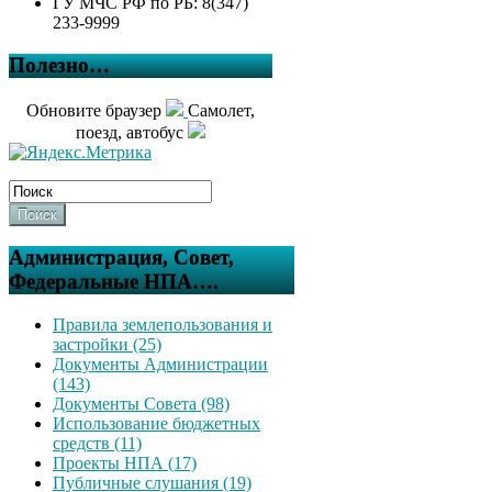
ГУ МЧС РФ по РБ: 8(347)
233-9999
Полезно…
Обновите браузер
Самолет,
поезд, автобус
Поиск
Администрация, Совет,
Федеральные НПА….
Правила землепользования и
застройки (25)
Документы Администрации
(143)
Документы Совета (98)
Использование бюджетных
средств (11)
Проекты НПА (17)
Публичные слушания (19)