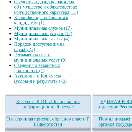
Сведения о доходах, расходах,
об имуществе и обязательствах
имущественного характера (13)
Квалификац. требования к
кандидатам (1)
Муниципальная служба (17)
Муниципальные услуги (12)
Муниципальные заказы (4)
Порядок поступления на
службу (2)
Регламенты гос. и
муниципальных услуг (9)
Сведения о вакантных
должностях (1)
Аукционы и Конкурсы
(условия и результаты) (0)
КТО есть КТО в РБ справочно-
ЕДИНАЯ РОСС
информационный ресурс
отделение Респу
Электронная приемная органов власти Р
Портал письмен
Башкортостан
органов государ