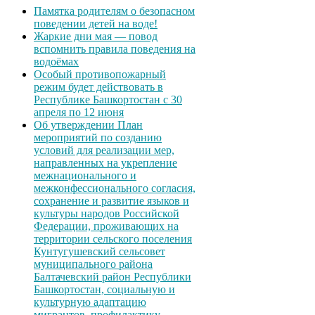
Памятка родителям о безопасном
поведении детей на воде!
Жаркие дни мая — повод
вспомнить правила поведения на
водоёмах
Особый противопожарный
режим будет действовать в
Республике Башкортостан с 30
апреля по 12 июня
Об утверждении План
мероприятий по созданию
условий для реализации мер,
направленных на укрепление
межнационального и
межконфессионального согласия,
сохранение и развитие языков и
культуры народов Российской
Федерации, проживающих на
территории сельского поселения
Кунтугушевский сельсовет
муниципального района
Балтачевский район Республики
Башкортостан, социальную и
культурную адаптацию
мигрантов, профилактику