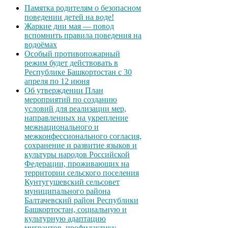
Памятка родителям о безопасном
поведении детей на воде!
Жаркие дни мая — повод
вспомнить правила поведения на
водоёмах
Особый противопожарный
режим будет действовать в
Республике Башкортостан с 30
апреля по 12 июня
Об утверждении План
мероприятий по созданию
условий для реализации мер,
направленных на укрепление
межнационального и
межконфессионального согласия,
сохранение и развитие языков и
культуры народов Российской
Федерации, проживающих на
территории сельского поселения
Кунтугушевский сельсовет
муниципального района
Балтачевский район Республики
Башкортостан, социальную и
культурную адаптацию
мигрантов, профилактику