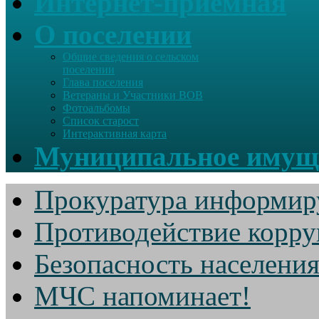
Интернет-приемная
О поселении
Общие сведения о сельском
поселении
Глава поселения
Ветераны и Участники ВОВ
Фотоальбомы
Список старост
Интерактивная карта
Муниципальное имущ
Прокуратура информир
Противодействие корр
Безопасность населени
МЧС напоминает!