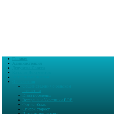
Главная
Администрация
Депутаты Совета
Каталог Документов
Интернет-приемная
О поселении
Общие сведения о сельском
поселении
Глава поселения
Ветераны и Участники ВОВ
Фотоальбомы
Список старост
Интерактивная карта