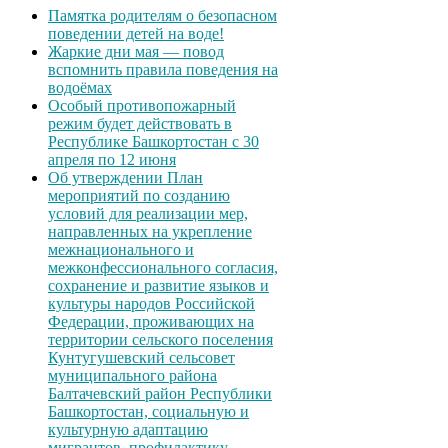
Памятка родителям о безопасном
поведении детей на воде!
Жаркие дни мая — повод
вспомнить правила поведения на
водоёмах
Особый противопожарный
режим будет действовать в
Республике Башкортостан с 30
апреля по 12 июня
Об утверждении План
мероприятий по созданию
условий для реализации мер,
направленных на укрепление
межнационального и
межконфессионального согласия,
сохранение и развитие языков и
культуры народов Российской
Федерации, проживающих на
территории сельского поселения
Кунтугушевский сельсовет
муниципального района
Балтачевский район Республики
Башкортостан, социальную и
культурную адаптацию
мигрантов, профилактику