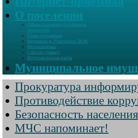
Интернет-приемная
О поселении
Общие сведения о сельском
поселении
Глава поселения
Ветераны и Участники ВОВ
Фотоальбомы
Список старост
Интерактивная карта
Муниципальное имущ
Прокуратура информир
Противодействие корр
Безопасность населени
МЧС напоминает!