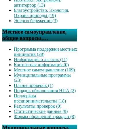
антитеррор (13)
Благоустройство, Экология,
Охрана природы (19)
Энергосбережение (3)
Местное самоуправление,
общие вопросы….
Программа поддержки местных
инициатив (28)
Информация о льготах (11)
Контактная информация (0)
Местное самоуправление (109)
Муниципальные программы
(23)
Планы проверок (1)
Порядок обжалования НПА (2)
Поддержка
предпринимательства (18)
Результаты проверок (0)
Статистические данные (9)
Формы обращений граждан (8)
Муниципальные вопросы,