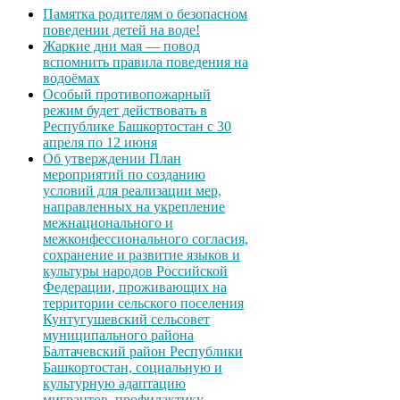
Памятка родителям о безопасном
поведении детей на воде!
Жаркие дни мая — повод
вспомнить правила поведения на
водоёмах
Особый противопожарный
режим будет действовать в
Республике Башкортостан с 30
апреля по 12 июня
Об утверждении План
мероприятий по созданию
условий для реализации мер,
направленных на укрепление
межнационального и
межконфессионального согласия,
сохранение и развитие языков и
культуры народов Российской
Федерации, проживающих на
территории сельского поселения
Кунтугушевский сельсовет
муниципального района
Балтачевский район Республики
Башкортостан, социальную и
культурную адаптацию
мигрантов, профилактику