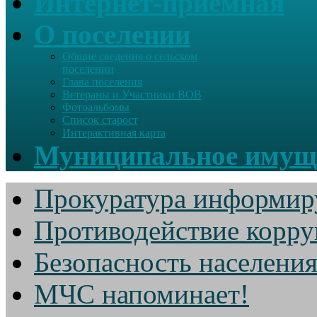
Интернет-приемная
О поселении
Общие сведения о сельском
поселении
Глава поселения
Ветераны и Участники ВОВ
Фотоальбомы
Список старост
Интерактивная карта
Муниципальное имущ
Прокуратура информир
Противодействие корр
Безопасность населени
МЧС напоминает!