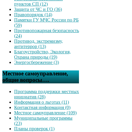
пунктов СП (12)
Защита от ЧС и ГО (36)
Правопорядок (14)
Памятки ГУ МЧС России по РБ
(59)
Противопожарная безопасность
(24)
Противод. экстремизму,
антитеррор (13)
Благоустройство, Экология,
Охрана природы (19)
Энергосбережение (3)
Местное самоуправление,
общие вопросы….
Программа поддержки местных
инициатив (28)
Информация о льготах (11)
Контактная информация (0)
Местное самоуправление (109)
Муниципальные программы
(23)
Планы проверок (1)