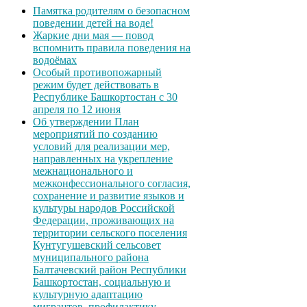
Памятка родителям о безопасном
поведении детей на воде!
Жаркие дни мая — повод
вспомнить правила поведения на
водоёмах
Особый противопожарный
режим будет действовать в
Республике Башкортостан с 30
апреля по 12 июня
Об утверждении План
мероприятий по созданию
условий для реализации мер,
направленных на укрепление
межнационального и
межконфессионального согласия,
сохранение и развитие языков и
культуры народов Российской
Федерации, проживающих на
территории сельского поселения
Кунтугушевский сельсовет
муниципального района
Балтачевский район Республики
Башкортостан, социальную и
культурную адаптацию
мигрантов, профилактику