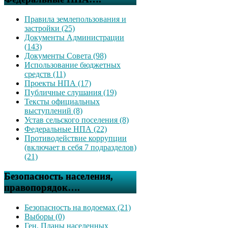
Правила землепользования и
застройки (25)
Документы Администрации
(143)
Документы Совета (98)
Использование бюджетных
средств (11)
Проекты НПА (17)
Публичные слушания (19)
Тексты официальных
выступлений (8)
Устав сельского поселения (8)
Федеральные НПА (22)
Противодействие коррупции
(включает в себя 7 подразделов)
(21)
Безопасность населения,
правопорядок….
Безопасность на водоемах (21)
Выборы (0)
Ген. Планы населенных