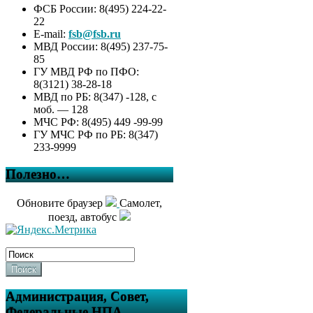
ФСБ России: 8(495) 224-22-
22
E-mail:
fsb@fsb.ru
МВД России: 8(495) 237-75-
85
ГУ МВД РФ по ПФО:
8(3121) 38-28-18
МВД по РБ: 8(347) -128, с
моб. — 128
МЧС РФ: 8(495) 449 -99-99
ГУ МЧС РФ по РБ: 8(347)
233-9999
Полезно…
Обновите браузер
Самолет,
поезд, автобус
Поиск
Администрация, Совет,
Федеральные НПА….