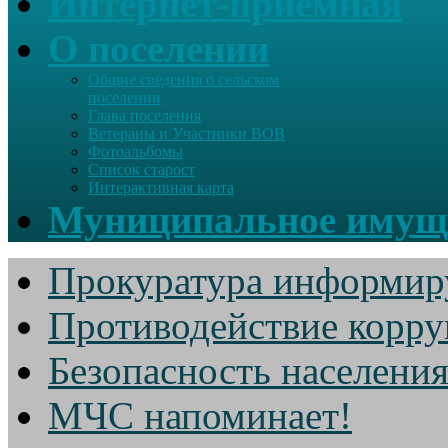
Интернет-приемная
О поселении
Общие сведения о сельском
поселении
Глава поселения
Ветераны и Участники ВОВ
Фотоальбомы
Список старост
Интерактивная карта
Муниципальное имущ
Прокуратура информир
Противодействие корр
Безопасность населени
МЧС напоминает!