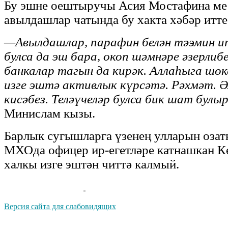
Бу эшне оештыручы Асия Мостафина ме
авылдашлар чатында бу хакта хәбәр итте
—Авылдашлар, парафин белән тәэмин и
булса да эш бара, окоп шәмнәре әзерлибе
банкалар тагын да кирәк. Аллаһыга шөк
изге эштә активлык күрсәтә. Рәхмәт. 
кисәбез. Теләүчеләр булса бик шат булы
Минислам кызы.
Барлык сугышларга үзенең улларын озатк
МХОда офицер ир-егетләре катнашкан 
халкы изге эштән читтә калмый.
Версия сайта для слабовидящих