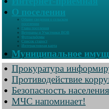
Интернет-приемная
О поселении
Общие сведения о сельском
поселении
Глава поселения
Ветераны и Участники ВОВ
Фотоальбомы
Список старост
Интерактивная карта
Муниципальное имущ
Прокуратура информир
Противодействие корр
Безопасность населени
МЧС напоминает!