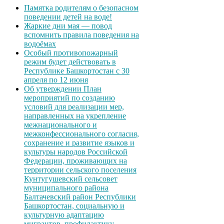
Памятка родителям о безопасном
поведении детей на воде!
Жаркие дни мая — повод
вспомнить правила поведения на
водоёмах
Особый противопожарный
режим будет действовать в
Республике Башкортостан с 30
апреля по 12 июня
Об утверждении План
мероприятий по созданию
условий для реализации мер,
направленных на укрепление
межнационального и
межконфессионального согласия,
сохранение и развитие языков и
культуры народов Российской
Федерации, проживающих на
территории сельского поселения
Кунтугушевский сельсовет
муниципального района
Балтачевский район Республики
Башкортостан, социальную и
культурную адаптацию
мигрантов, профилактику