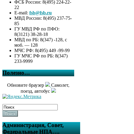
ФСБ России: 8(495) 224-22-
22
E-mail:
fsb@fsb.ru
МВД России: 8(495) 237-75-
85
ГУ МВД РФ по ПФО:
8(3121) 38-28-18
МВД по РБ: 8(347) -128, с
моб. — 128
МЧС РФ: 8(495) 449 -99-99
ГУ МЧС РФ по РБ: 8(347)
233-9999
Полезно…
Обновите браузер
Самолет,
поезд, автобус
Поиск
Администрация, Совет,
Федеральные НПА….