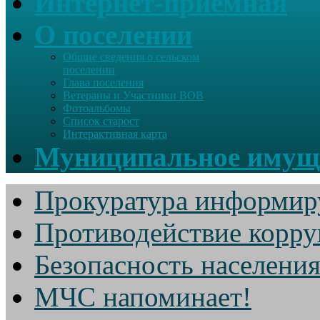
Интернет-приемная
О поселении
Общие сведения о сельском
поселении
Глава поселения
Ветераны и Участники ВОВ
Фотоальбомы
Список старост
Интерактивная карта
Муниципальное имущ
Прокуратура информир
Противодействие корр
Безопасность населени
МЧС напоминает!