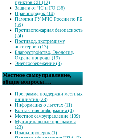
пунктов СП (12)
Защита от ЧС и ГО (36)
Правопорядок (14)
Памятки ГУ МЧС России по РБ
(59)
Противопожарная безопасность
(24)
Противод. экстремизму,
антитеррор (13)
Благоустройство, Экология,
Охрана природы (19)
Энергосбережение (3)
Местное самоуправление,
общие вопросы….
Программа поддержки местных
инициатив (28)
Информация о льготах (11)
Контактная информация (0)
Местное самоуправление (109)
Муниципальные программы
(23)
Планы проверок (1)