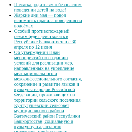
Памятка родителям о безопасном
поведении детей на воде!
Жаркие дни мая — повод
вспомнить правила поведения на
водоёмах
Особый противопожарный
режим будет действовать в
Республике Башкортостан с 30
апреля по 12 июня
Об утверждении План
мероприятий по созданию
условий для реализации мер,
направленных на укрепление
межнационального и
межконфессионального согласия,
сохранение и развитие языков и
культуры народов Российской
Федерации, проживающих на
территории сельского поселения
Кунтугушевский сельсовет
муниципального района
Балтачевский район Республики
Башкортостан, социальную и
культурную адаптацию
мигрантов, профилактику