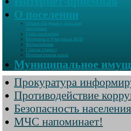
Интернет-приемная
О поселении
Общие сведения о сельском
поселении
Глава поселения
Ветераны и Участники ВОВ
Фотоальбомы
Список старост
Интерактивная карта
Муниципальное имущ
Прокуратура информир
Противодействие корр
Безопасность населени
МЧС напоминает!