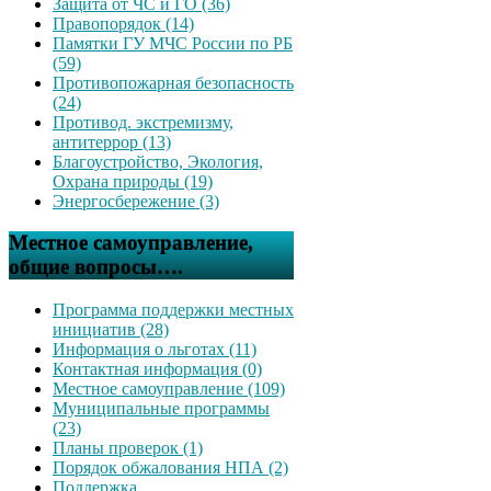
Защита от ЧС и ГО (36)
Правопорядок (14)
Памятки ГУ МЧС России по РБ
(59)
Противопожарная безопасность
(24)
Противод. экстремизму,
антитеррор (13)
Благоустройство, Экология,
Охрана природы (19)
Энергосбережение (3)
Местное самоуправление,
общие вопросы….
Программа поддержки местных
инициатив (28)
Информация о льготах (11)
Контактная информация (0)
Местное самоуправление (109)
Муниципальные программы
(23)
Планы проверок (1)
Порядок обжалования НПА (2)
Поддержка