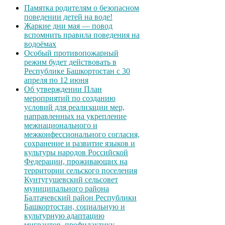
Памятка родителям о безопасном
поведении детей на воде!
Жаркие дни мая — повод
вспомнить правила поведения на
водоёмах
Особый противопожарный
режим будет действовать в
Республике Башкортостан с 30
апреля по 12 июня
Об утверждении План
мероприятий по созданию
условий для реализации мер,
направленных на укрепление
межнационального и
межконфессионального согласия,
сохранение и развитие языков и
культуры народов Российской
Федерации, проживающих на
территории сельского поселения
Кунтугушевский сельсовет
муниципального района
Балтачевский район Республики
Башкортостан, социальную и
культурную адаптацию
мигрантов, профилактику