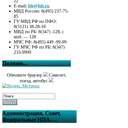
22
E-mail:
fsb@fsb.ru
МВД России: 8(495) 237-75-
85
ГУ МВД РФ по ПФО:
8(3121) 38-28-18
МВД по РБ: 8(347) -128, с
моб. — 128
МЧС РФ: 8(495) 449 -99-99
ГУ МЧС РФ по РБ: 8(347)
233-9999
Полезно…
Обновите браузер
Самолет,
поезд, автобус
Поиск
Администрация, Совет,
Федеральные НПА….