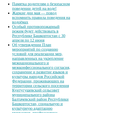
Памятка родителям о безопасном
поведении детей на воде!
Жаркие дни мая — повод
вспомнить правила поведения на
водоёмах
Особый противопожарный
режим будет действовать в
Республике Башкортостан с 30
апреля по 12 июня
Об утверждении План
мероприятий по созданию
условий для реализации мер,
направленных на укрепление
межнационального и
межконфессионального согласия,
сохранение и развитие языков и
культуры народов Российской
Федерации, проживающих на
территории сельского поселения
Кунтугушевский сельсовет
муниципального района
Балтачевский район Республики
Башкортостан, социальную и
культурную адаптацию
мигрантов, профилактику