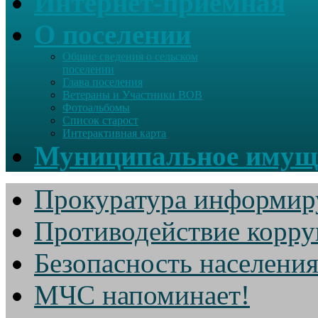
Интернет-приемная
О поселении
Общие сведения о сельском
поселении
Глава поселения
Ветераны и Участники ВОВ
Фотоальбомы
Список старост
Интерактивная карта
Муниципальное имущ
Прокуратура информир
Противодействие корр
Безопасность населени
МЧС напоминает!