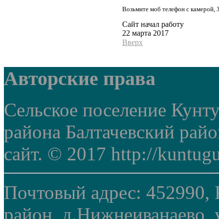
Возьмите моб телефон с камерой, 
Сайт начал работу
22 марта 2017
Вверх
Авторские права
Сельское поселение Кунт
района Балтачевский рай
сайт. © 2017 http://kuntug
Почтовый адрес: 452990, 
район, д.Нижнеиванаево, у