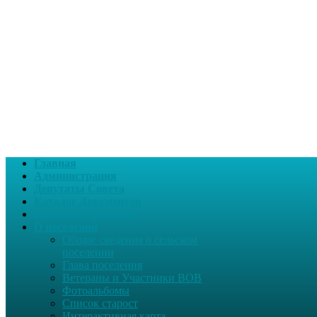
Главная
Администрация
Депутаты Совета
Каталог Документов
Интернет-приемная
О поселении
Общие сведения о сельском
поселении
Глава поселения
Ветераны и Участники ВОВ
Фотоальбомы
Список старост
Интерактивная карта