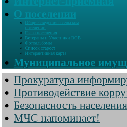
Интернет-приемная
О поселении
Общие сведения о сельском
поселении
Глава поселения
Ветераны и Участники ВОВ
Фотоальбомы
Список старост
Интерактивная карта
Муниципальное имущ
Прокуратура информир
Противодействие корр
Безопасность населени
МЧС напоминает!