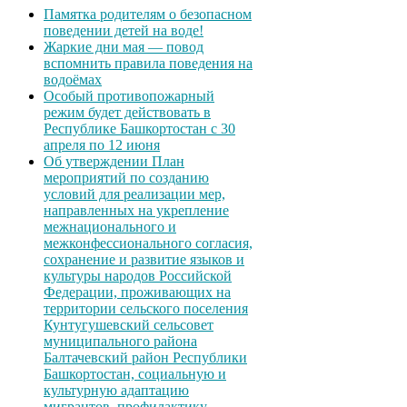
Памятка родителям о безопасном
поведении детей на воде!
Жаркие дни мая — повод
вспомнить правила поведения на
водоёмах
Особый противопожарный
режим будет действовать в
Республике Башкортостан с 30
апреля по 12 июня
Об утверждении План
мероприятий по созданию
условий для реализации мер,
направленных на укрепление
межнационального и
межконфессионального согласия,
сохранение и развитие языков и
культуры народов Российской
Федерации, проживающих на
территории сельского поселения
Кунтугушевский сельсовет
муниципального района
Балтачевский район Республики
Башкортостан, социальную и
культурную адаптацию
мигрантов, профилактику