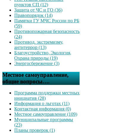
пунктов СП (12)
Защита от ЧС и ГО (36)
Правопорядок (14)
Памятки ГУ МЧС России по РБ
(59)
Противопожарная безопасность
(24)
Противод. экстремизму,
антитеррор (13)
Благоустройство, Экология,
Охрана природы (19)
Энергосбережение (3)
Местное самоуправление,
общие вопросы….
Программа поддержки местных
инициатив (28)
Информация о льготах (11)
Контактная информация (0)
Местное самоуправление (109)
Муниципальные программы
(23)
Планы проверок (1)