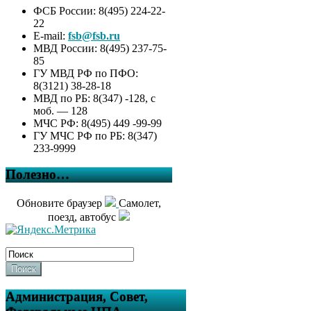
ФСБ России: 8(495) 224-22-
22
E-mail:
fsb@fsb.ru
МВД России: 8(495) 237-75-
85
ГУ МВД РФ по ПФО:
8(3121) 38-28-18
МВД по РБ: 8(347) -128, с
моб. — 128
МЧС РФ: 8(495) 449 -99-99
ГУ МЧС РФ по РБ: 8(347)
233-9999
Полезно…
Обновите браузер
Самолет,
поезд, автобус
Поиск
Администрация, Совет,