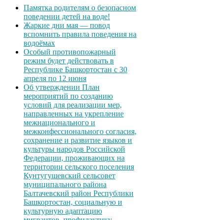
Памятка родителям о безопасном
поведении детей на воде!
Жаркие дни мая — повод
вспомнить правила поведения на
водоёмах
Особый противопожарный
режим будет действовать в
Республике Башкортостан с 30
апреля по 12 июня
Об утверждении План
мероприятий по созданию
условий для реализации мер,
направленных на укрепление
межнационального и
межконфессионального согласия,
сохранение и развитие языков и
культуры народов Российской
Федерации, проживающих на
территории сельского поселения
Кунтугушевский сельсовет
муниципального района
Балтачевский район Республики
Башкортостан, социальную и
культурную адаптацию
мигрантов, профилактику