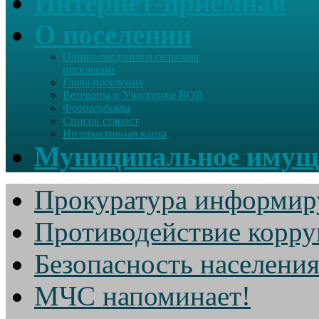
Интернет-приемная
О поселении
Общие сведения о сельском
поселении
Глава поселения
Ветераны и Участники ВОВ
Фотоальбомы
Список старост
Интерактивная карта
Муниципальное имущ
Прокуратура информир
Противодействие корр
Безопасность населени
МЧС напоминает!