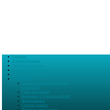
Главная
Администрация
Депутаты Совета
Каталог Документов
Интернет-приемная
О поселении
Общие сведения о сельском
поселении
Глава поселения
Ветераны и Участники ВОВ
Фотоальбомы
Список старост
Интерактивная карта