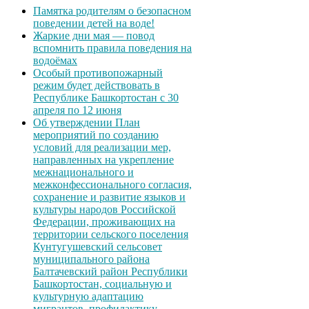
Памятка родителям о безопасном
поведении детей на воде!
Жаркие дни мая — повод
вспомнить правила поведения на
водоёмах
Особый противопожарный
режим будет действовать в
Республике Башкортостан с 30
апреля по 12 июня
Об утверждении План
мероприятий по созданию
условий для реализации мер,
направленных на укрепление
межнационального и
межконфессионального согласия,
сохранение и развитие языков и
культуры народов Российской
Федерации, проживающих на
территории сельского поселения
Кунтугушевский сельсовет
муниципального района
Балтачевский район Республики
Башкортостан, социальную и
культурную адаптацию
мигрантов, профилактику