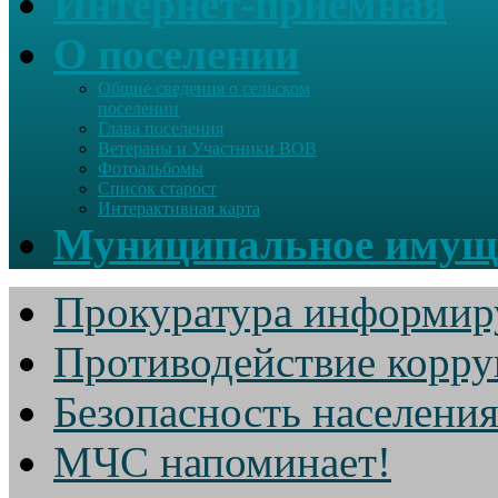
Интернет-приемная
О поселении
Общие сведения о сельском
поселении
Глава поселения
Ветераны и Участники ВОВ
Фотоальбомы
Список старост
Интерактивная карта
Муниципальное имущ
Прокуратура информир
Противодействие корр
Безопасность населени
МЧС напоминает!