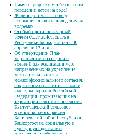
Памятка родителям о безопасном
поведении детей на воде!
Жаркие дни мая — повод
вспомнить правила поведения на
водоёмах
Особый противопожарный
режим будет действовать в
Республике Башкортостан с 30
апреля по 12 июня
Об утверждении План
мероприятий по созданию
условий для реализации мер,
направленных на укрепление
межнационального и
межконфессионального согласия,
сохранение и развитие языков и
культуры народов Российской
Федерации, проживающих на
территории сельского поселения
Кунтугушевский сельсовет
муниципального района
Балтачевский район Республики
Башкортостан, социальную и
культурную адаптацию
мигрантов, профилактику