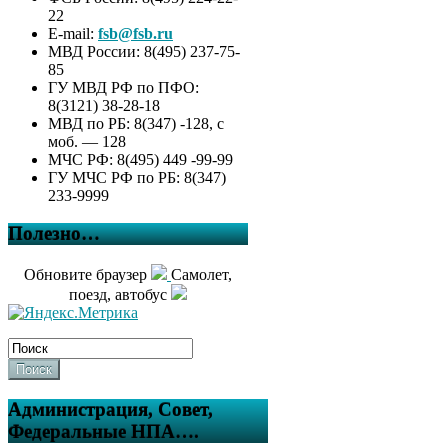
22
E-mail:
fsb@fsb.ru
МВД России: 8(495) 237-75-
85
ГУ МВД РФ по ПФО:
8(3121) 38-28-18
МВД по РБ: 8(347) -128, с
моб. — 128
МЧС РФ: 8(495) 449 -99-99
ГУ МЧС РФ по РБ: 8(347)
233-9999
Полезно…
Обновите браузер
Самолет,
поезд, автобус
Поиск
Администрация, Совет,
Федеральные НПА….