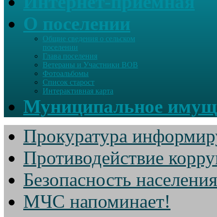
Интернет-приемная
О поселении
Общие сведения о сельском
поселении
Глава поселения
Ветераны и Участники ВОВ
Фотоальбомы
Список старост
Интерактивная карта
Муниципальное имущ
Прокуратура информир
Противодействие корр
Безопасность населени
МЧС напоминает!