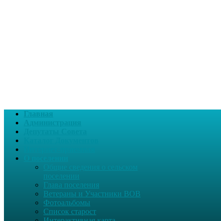
Главная
Администрация
Депутаты Совета
Каталог Документов
Интернет-приемная
О поселении
Общие сведения о сельском
поселении
Глава поселения
Ветераны и Участники ВОВ
Фотоальбомы
Список старост
Интерактивная карта