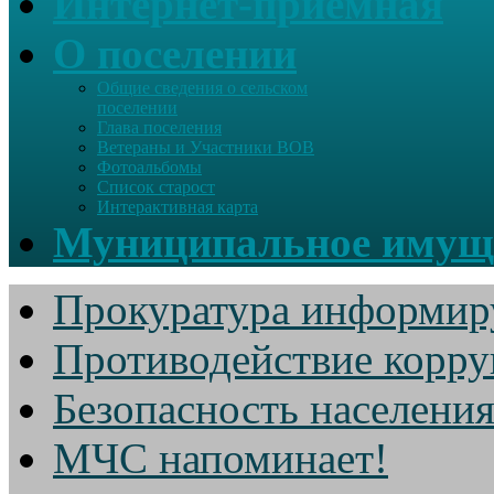
Интернет-приемная
О поселении
Общие сведения о сельском
поселении
Глава поселения
Ветераны и Участники ВОВ
Фотоальбомы
Список старост
Интерактивная карта
Муниципальное имущ
Прокуратура информир
Противодействие корр
Безопасность населени
МЧС напоминает!