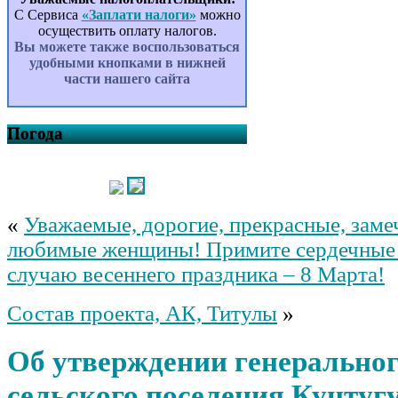
сельского поселения
С Сервиса
«Заплати налоги»
можно
Кунтугушевский сельсовет
осуществить оплату налогов.
муниципального района
Вы можете также воспользоваться
Балтачевский район Республики
удобными кнопками в нижней
Башкортостан на 2026 – 2027
части нашего сайта
годы
Об утверждении
Административного регламента
предоставления муниципальной
Погода
услуги «Предоставление водных
объектов или их частей,
находящихся в муниципальной
собственности (обводненного
карьера, пруда), в пользование на
«
Уважаемые, дорогие, прекрасные, заме
основании решения о
предоставлении водного объекта
любимые женщины! Примите сердечные 
в пользование» в сельском
случаю весеннего праздника – 8 Марта!
поселении Кунтугушевский
сельсовет муниципального
района Балтачевский район
Состав проекта, АК, Титулы
»
Республики Башкортостан
О внесении изменений в
Об утверждении генеральног
Правила землепользования и
застройки сельского поселения
Кунтугушевский сельсовет
сельского поселения Кунту