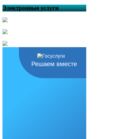
поведении детей на воде!
Электронные услуги
Жаркие дни мая — повод
вспомнить правила поведения на
водоёмах
Особый противопожарный
режим будет действовать в
Республике Башкортостан с 30
апреля по 12 июня
Об утверждении План
мероприятий по созданию
условий для реализации мер,
Решаем вместе
направленных на укрепление
межнационального и
межконфессионального согласия,
сохранение и развитие языков и
культуры народов Российской
Федерации, проживающих на
территории сельского поселения
Кунтугушевский сельсовет
муниципального района
Балтачевский район Республики
Башкортостан, социальную и
культурную адаптацию
мигрантов, профилактику