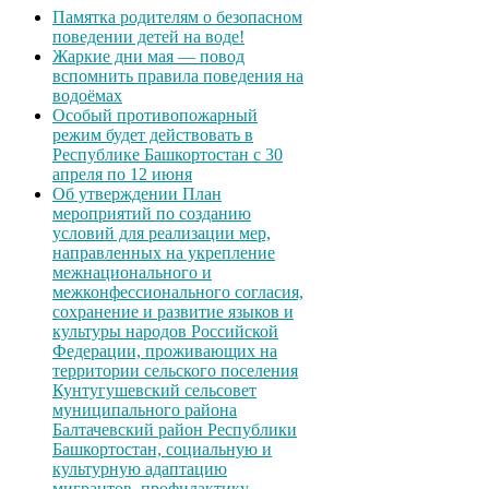
Памятка родителям о безопасном
поведении детей на воде!
Жаркие дни мая — повод
вспомнить правила поведения на
водоёмах
Особый противопожарный
режим будет действовать в
Республике Башкортостан с 30
апреля по 12 июня
Об утверждении План
мероприятий по созданию
условий для реализации мер,
направленных на укрепление
межнационального и
межконфессионального согласия,
сохранение и развитие языков и
культуры народов Российской
Федерации, проживающих на
территории сельского поселения
Кунтугушевский сельсовет
муниципального района
Балтачевский район Республики
Башкортостан, социальную и
культурную адаптацию
мигрантов, профилактику