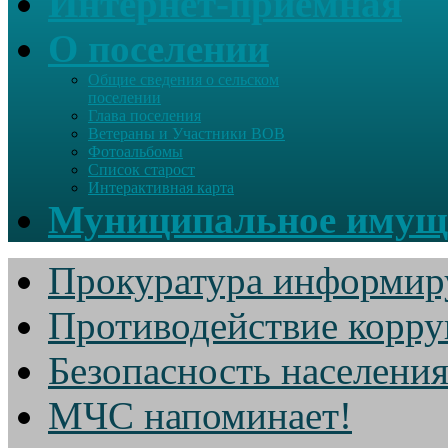
Интернет-приемная
О поселении
Общие сведения о сельском
поселении
Глава поселения
Ветераны и Участники ВОВ
Фотоальбомы
Список старост
Интерактивная карта
Муниципальное имущ
Прокуратура информир
Противодействие корр
Безопасность населени
МЧС напоминает!