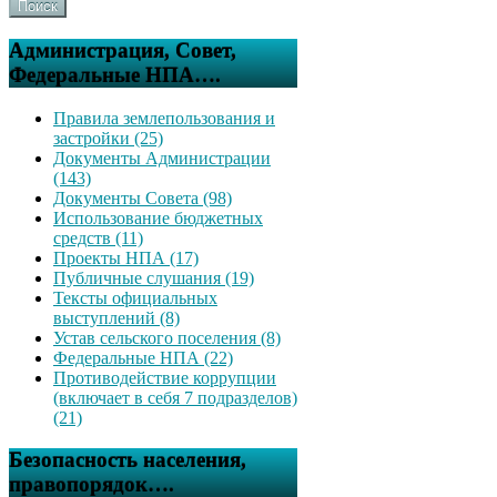
Поиск
Администрация, Совет,
Федеральные НПА….
Правила землепользования и
застройки (25)
Документы Администрации
(143)
Документы Совета (98)
Использование бюджетных
средств (11)
Проекты НПА (17)
Публичные слушания (19)
Тексты официальных
выступлений (8)
Устав сельского поселения (8)
Федеральные НПА (22)
Противодействие коррупции
(включает в себя 7 подразделов)
(21)
Безопасность населения,
правопорядок….