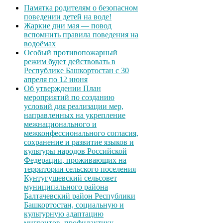
Памятка родителям о безопасном
поведении детей на воде!
Жаркие дни мая — повод
вспомнить правила поведения на
водоёмах
Особый противопожарный
режим будет действовать в
Республике Башкортостан с 30
апреля по 12 июня
Об утверждении План
мероприятий по созданию
условий для реализации мер,
направленных на укрепление
межнационального и
межконфессионального согласия,
сохранение и развитие языков и
культуры народов Российской
Федерации, проживающих на
территории сельского поселения
Кунтугушевский сельсовет
муниципального района
Балтачевский район Республики
Башкортостан, социальную и
культурную адаптацию
мигрантов, профилактику