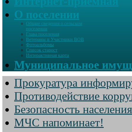
Интернет-приемная
О поселении
Общие сведения о сельском
поселении
Глава поселения
Ветераны и Участники ВОВ
Фотоальбомы
Список старост
Интерактивная карта
Муниципальное имущ
Прокуратура информир
Противодействие корр
Безопасность населени
МЧС напоминает!