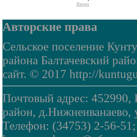
Вверх
Авторские права
Сельское поселение Кунт
района Балтачевский рай
сайт. © 2017 http://kuntug
Почтовый адрес: 452990, 
район, д.Нижнеиванаево, у
Телефон: (34753) 2-56-51