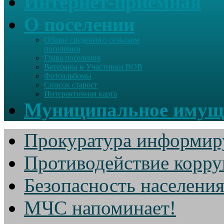
Интернет-приемная
О поселении
Общие сведения о сельском
поселении
Глава поселения
Ветераны и Участники ВОВ
Фотоальбомы
Список старост
Интерактивная карта
Муниципальное имущ
Прокуратура информир
Противодействие корр
Безопасность населени
МЧС напоминает!