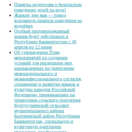
Памятка родителям о безопасном
поведении детей на воде!
Жаркие дни мая — повод
вспомнить правила поведения на
водоёмах
Особый противопожарный
режим будет действовать в
Республике Башкортостан с 30
апреля по 12 июня
Об утверждении План
мероприятий по созданию
условий для реализации мер,
направленных на укрепление
межнационального и
межконфессионального согласия,
сохранение и развитие языков и
культуры народов Российской
Федерации, проживающих на
территории сельского поселения
Кунтугушевский сельсовет
муниципального района
Балтачевский район Республики
Башкортостан, социальную и
культурную адаптацию
мигрантов, профилактику