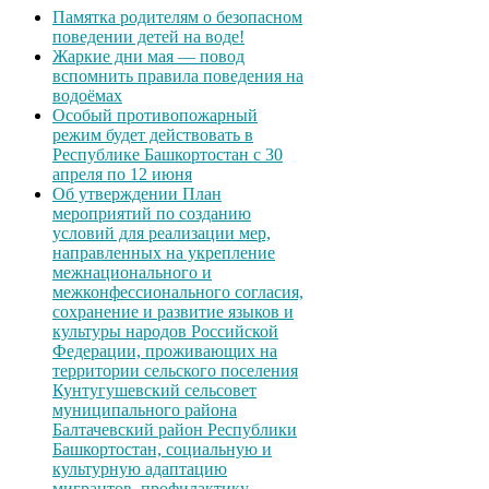
Памятка родителям о безопасном
поведении детей на воде!
Жаркие дни мая — повод
вспомнить правила поведения на
водоёмах
Особый противопожарный
режим будет действовать в
Республике Башкортостан с 30
апреля по 12 июня
Об утверждении План
мероприятий по созданию
условий для реализации мер,
направленных на укрепление
межнационального и
межконфессионального согласия,
сохранение и развитие языков и
культуры народов Российской
Федерации, проживающих на
территории сельского поселения
Кунтугушевский сельсовет
муниципального района
Балтачевский район Республики
Башкортостан, социальную и
культурную адаптацию
мигрантов, профилактику