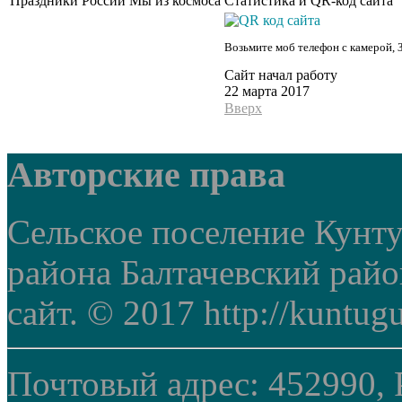
Праздники России
Мы из космоса
Статистика и QR-код сайта
Возьмите моб телефон с камерой, 
Сайт начал работу
22 марта 2017
Вверх
Авторские права
Сельское поселение Кунт
района Балтачевский рай
сайт. © 2017 http://kuntug
Почтовый адрес: 452990, 