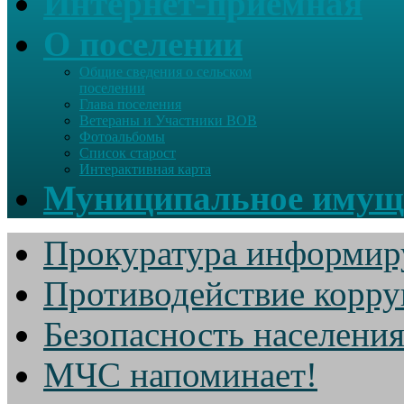
Интернет-приемная
О поселении
Общие сведения о сельском
поселении
Глава поселения
Ветераны и Участники ВОВ
Фотоальбомы
Список старост
Интерактивная карта
Муниципальное имущ
Прокуратура информир
Противодействие корр
Безопасность населени
МЧС напоминает!