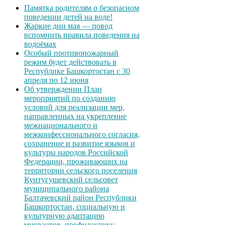
Памятка родителям о безопасном
поведении детей на воде!
Жаркие дни мая — повод
вспомнить правила поведения на
водоёмах
Особый противопожарный
режим будет действовать в
Республике Башкортостан с 30
апреля по 12 июня
Об утверждении План
мероприятий по созданию
условий для реализации мер,
направленных на укрепление
межнационального и
межконфессионального согласия,
сохранение и развитие языков и
культуры народов Российской
Федерации, проживающих на
территории сельского поселения
Кунтугушевский сельсовет
муниципального района
Балтачевский район Республики
Башкортостан, социальную и
культурную адаптацию
мигрантов, профилактику