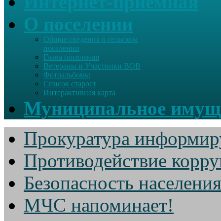
Интернет-приемная
О поселении
Общие сведения о сельском
поселении
Глава поселения
Ветераны и Участники ВОВ
Фотоальбомы
Список старост
Интерактивная карта
Муниципальное имущ
Прокуратура информир
Противодействие корр
Безопасность населени
МЧС напоминает!