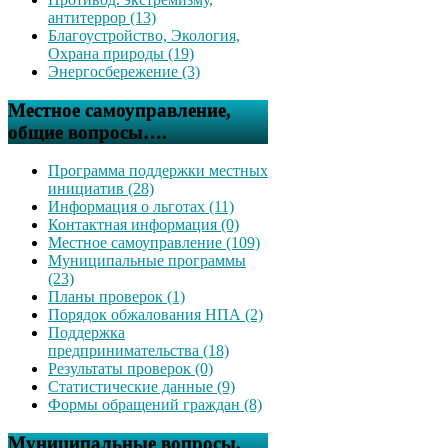
антитеррор (13)
Благоустройство, Экология,
Охрана природы (19)
Энергосбережение (3)
Местное самоуправление,
общие вопросы….
Программа поддержки местных
инициатив (28)
Информация о льготах (11)
Контактная информация (0)
Местное самоуправление (109)
Муниципальные программы
(23)
Планы проверок (1)
Порядок обжалования НПА (2)
Поддержка
предпринимательства (18)
Результаты проверок (0)
Статистические данные (9)
Формы обращений граждан (8)
Муниципальные вопросы,