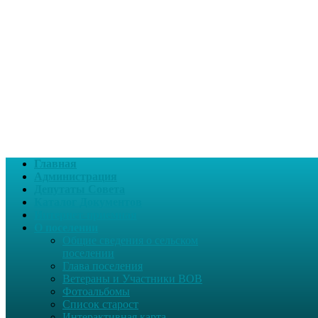
Главная
Администрация
Депутаты Совета
Каталог Документов
Интернет-приемная
О поселении
Общие сведения о сельском
поселении
Глава поселения
Ветераны и Участники ВОВ
Фотоальбомы
Список старост
Интерактивная карта