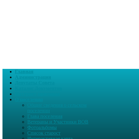
Главная
Администрация
Депутаты Совета
Каталог Документов
Интернет-приемная
О поселении
Общие сведения о сельском
поселении
Глава поселения
Ветераны и Участники ВОВ
Фотоальбомы
Список старост
Интерактивная карта