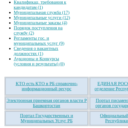
Квалификац. требования к
кандидатам (1)
Муниципальная служба (17)
Муниципальные услуги (12)
Муниципальные заказы (4)
Порядок поступления на
службу (2)
Регламенты гос. и
муниципальных услуг (9)
Сведения о вакантных
должностях (1)
Аукционы и Конкурсы
(условия и результаты) (0)
КТО есть КТО в РБ справочно-
ЕДИНАЯ РОСС
информационный ресурс
отделение Респу
Электронная приемная органов власти Р
Портал письмен
Башкортостан
органов государ
Портал Государственных и
Официальный 
Муниципальных Услуг РБ
Республики