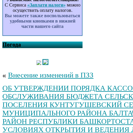
сельского поселения
С Сервиса
«Заплати налоги»
можно
Кунтугушевский сельсовет
осуществить оплату налогов.
муниципального района
Вы можете также воспользоваться
Балтачевский район Республики
удобными кнопками в нижней
Башкортостан на 2026 – 2027
части нашего сайта
годы
Об утверждении
Административного регламента
предоставления муниципальной
Погода
услуги «Предоставление водных
объектов или их частей,
находящихся в муниципальной
собственности (обводненного
карьера, пруда), в пользование на
«
Внесение изменений в ПЗЗ
основании решения о
предоставлении водного объекта
в пользование» в сельском
ОБ УТВЕРЖДЕНИИ ПОРЯДКА КАСС
поселении Кунтугушевский
ОБСЛУЖИВАНИЯ БЮДЖЕТА СЕЛЬС
сельсовет муниципального
района Балтачевский район
ПОСЕЛЕНИЯ КУНТУГУШЕВСКИЙ СЕ
Республики Башкортостан
МУНИЦИПАЛЬНОГО РАЙОНА БАЛТА
О внесении изменений в
Правила землепользования и
РАЙОН РЕСПУБЛИКИ БАШКОРТОСТ
застройки сельского поселения
УСЛОВИЯХ ОТКРЫТИЯ И ВЕДЕНИЯ
Кунтугушевский сельсовет