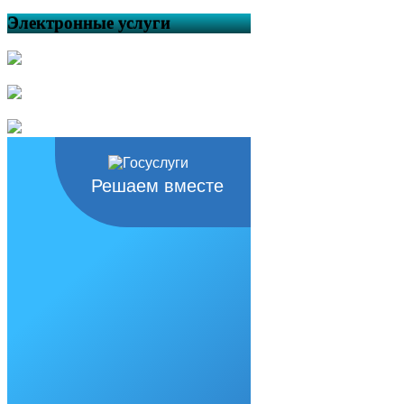
поведении детей на воде!
Электронные услуги
Жаркие дни мая — повод
вспомнить правила поведения на
водоёмах
Особый противопожарный
режим будет действовать в
Республике Башкортостан с 30
апреля по 12 июня
Об утверждении План
мероприятий по созданию
условий для реализации мер,
Решаем вместе
направленных на укрепление
межнационального и
межконфессионального согласия,
сохранение и развитие языков и
культуры народов Российской
Федерации, проживающих на
территории сельского поселения
Кунтугушевский сельсовет
муниципального района
Балтачевский район Республики
Башкортостан, социальную и
культурную адаптацию
мигрантов, профилактику