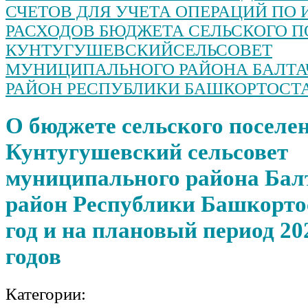
муниципального района
СЧЕТОВ ДЛЯ УЧЕТА ОПЕРАЦИЙ ПО
Балтачевский район Республики
РАСХОДОВ БЮДЖЕТА СЕЛЬСКОГО 
Башкортостан
Об утверждении плана
КУНТУГУШЕВСКИЙСЕЛЬСОВЕТ
мероприятий по реализации
Стратегии противодействия
МУНИЦИПАЛЬНОГО РАЙОНА БАЛТА
экстремизму в Российской
РАЙОН РЕСПУБЛИКИ БАШКОРТОСТ
Федерации на территории
сельского поселения
Кунтугушевский сельсовет
О бюджете сельского поселе
муниципального района
Балтачевский район Республики
Кунтугушевский сельсовет
Башкортостан на 2026 год
Об утверждении муниципальной
муниципального района Бал
программы “Развитие
физической культуры, спорта в
район Республики Башкортос
сельском поселении
Кунтугушевский сельсовет
год и на плановый период 20
муниципального район
Балтачевский район Республики
годов
Башкортостан на 2026-2028 годы
Категории: