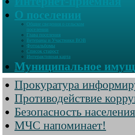
Интернет-приемная
О поселении
Общие сведения о сельском
поселении
Глава поселения
Ветераны и Участники ВОВ
Фотоальбомы
Список старост
Интерактивная карта
Муниципальное имущ
Прокуратура информир
Противодействие корр
Безопасность населени
МЧС напоминает!