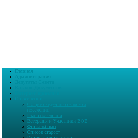
Главная
Администрация
Депутаты Совета
Каталог Документов
Интернет-приемная
О поселении
Общие сведения о сельском
поселении
Глава поселения
Ветераны и Участники ВОВ
Фотоальбомы
Список старост
Интерактивная карта