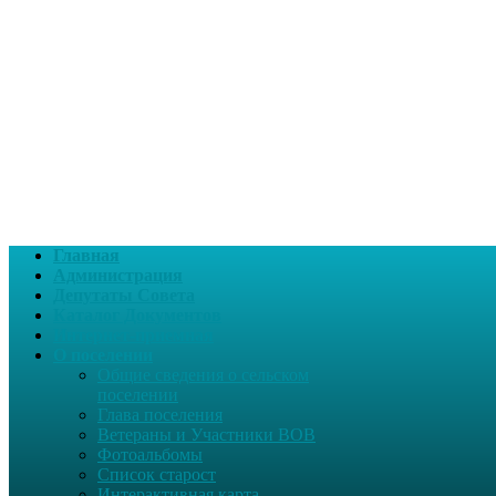
Главная
Администрация
Депутаты Совета
Каталог Документов
Интернет-приемная
О поселении
Общие сведения о сельском
поселении
Глава поселения
Ветераны и Участники ВОВ
Фотоальбомы
Список старост
Интерактивная карта