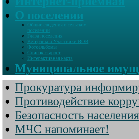
Интернет-приемная
О поселении
Общие сведения о сельском
поселении
Глава поселения
Ветераны и Участники ВОВ
Фотоальбомы
Список старост
Интерактивная карта
Муниципальное имущ
Прокуратура информир
Противодействие корр
Безопасность населени
МЧС напоминает!