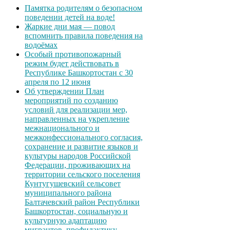
Памятка родителям о безопасном
поведении детей на воде!
Жаркие дни мая — повод
вспомнить правила поведения на
водоёмах
Особый противопожарный
режим будет действовать в
Республике Башкортостан с 30
апреля по 12 июня
Об утверждении План
мероприятий по созданию
условий для реализации мер,
направленных на укрепление
межнационального и
межконфессионального согласия,
сохранение и развитие языков и
культуры народов Российской
Федерации, проживающих на
территории сельского поселения
Кунтугушевский сельсовет
муниципального района
Балтачевский район Республики
Башкортостан, социальную и
культурную адаптацию
мигрантов, профилактику