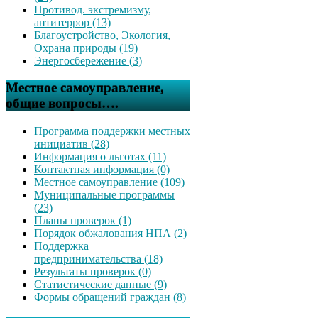
Противод. экстремизму,
антитеррор (13)
Благоустройство, Экология,
Охрана природы (19)
Энергосбережение (3)
Местное самоуправление,
общие вопросы….
Программа поддержки местных
инициатив (28)
Информация о льготах (11)
Контактная информация (0)
Местное самоуправление (109)
Муниципальные программы
(23)
Планы проверок (1)
Порядок обжалования НПА (2)
Поддержка
предпринимательства (18)
Результаты проверок (0)
Статистические данные (9)
Формы обращений граждан (8)