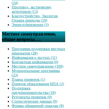
(24)
Противод. экстремизму,
антитеррор (13)
Благоустройство, Экология,
Охрана природы (19)
Энергосбережение (3)
Местное самоуправление,
общие вопросы….
Программа поддержки местных
инициатив (28)
Информация о льготах (11)
Контактная информация (0)
Местное самоуправление (109)
Муниципальные программы
(23)
Планы проверок (1)
Порядок обжалования НПА (2)
Поддержка
предпринимательства (18)
Результаты проверок (0)
Статистические данные (9)
Формы обращений граждан (8)