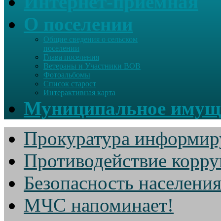
Интернет-приемная
О поселении
Общие сведения о сельском
поселении
Глава поселения
Ветераны и Участники ВОВ
Фотоальбомы
Список старост
Интерактивная карта
Муниципальное имущ
Прокуратура информир
Противодействие корр
Безопасность населени
МЧС напоминает!