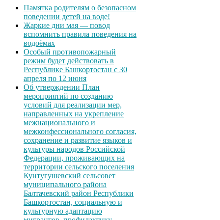
Памятка родителям о безопасном
поведении детей на воде!
Жаркие дни мая — повод
вспомнить правила поведения на
водоёмах
Особый противопожарный
режим будет действовать в
Республике Башкортостан с 30
апреля по 12 июня
Об утверждении План
мероприятий по созданию
условий для реализации мер,
направленных на укрепление
межнационального и
межконфессионального согласия,
сохранение и развитие языков и
культуры народов Российской
Федерации, проживающих на
территории сельского поселения
Кунтугушевский сельсовет
муниципального района
Балтачевский район Республики
Башкортостан, социальную и
культурную адаптацию
мигрантов, профилактику