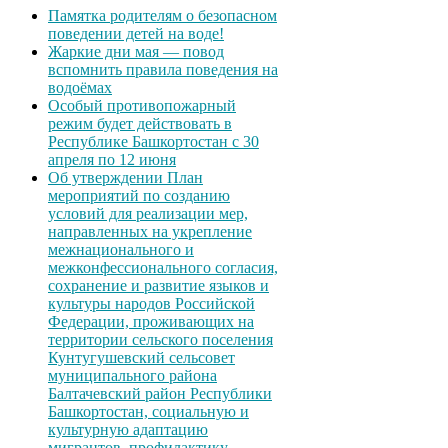
Памятка родителям о безопасном
поведении детей на воде!
Жаркие дни мая — повод
вспомнить правила поведения на
водоёмах
Особый противопожарный
режим будет действовать в
Республике Башкортостан с 30
апреля по 12 июня
Об утверждении План
мероприятий по созданию
условий для реализации мер,
направленных на укрепление
межнационального и
межконфессионального согласия,
сохранение и развитие языков и
культуры народов Российской
Федерации, проживающих на
территории сельского поселения
Кунтугушевский сельсовет
муниципального района
Балтачевский район Республики
Башкортостан, социальную и
культурную адаптацию
мигрантов, профилактику