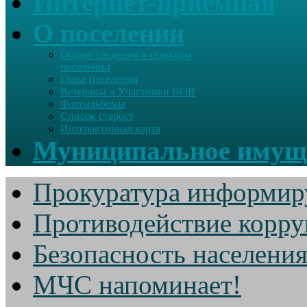
Интернет-приемная
О поселении
Общие сведения о сельском
поселении
Глава поселения
Ветераны и Участники ВОВ
Фотоальбомы
Список старост
Интерактивная карта
Муниципальное имущ
Прокуратура информир
Противодействие корр
Безопасность населени
МЧС напоминает!