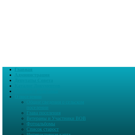
Главная
Администрация
Депутаты Совета
Каталог Документов
Интернет-приемная
О поселении
Общие сведения о сельском
поселении
Глава поселения
Ветераны и Участники ВОВ
Фотоальбомы
Список старост
Интерактивная карта