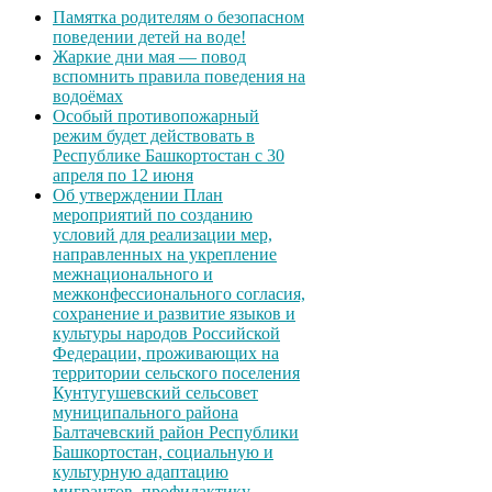
Памятка родителям о безопасном
поведении детей на воде!
Жаркие дни мая — повод
вспомнить правила поведения на
водоёмах
Особый противопожарный
режим будет действовать в
Республике Башкортостан с 30
апреля по 12 июня
Об утверждении План
мероприятий по созданию
условий для реализации мер,
направленных на укрепление
межнационального и
межконфессионального согласия,
сохранение и развитие языков и
культуры народов Российской
Федерации, проживающих на
территории сельского поселения
Кунтугушевский сельсовет
муниципального района
Балтачевский район Республики
Башкортостан, социальную и
культурную адаптацию
мигрантов, профилактику