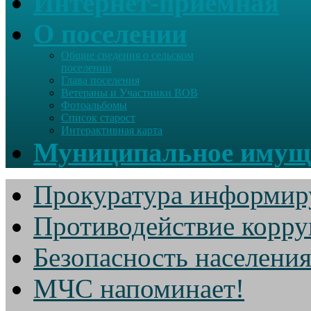
Интернет-приемная
О поселении
Общие сведения о сельском
поселении
Глава поселения
Ветераны и Участники ВОВ
Фотоальбомы
Список старост
Интерактивная карта
Муниципальное имущ
Прокуратура информир
Противодействие корр
Безопасность населени
МЧС напоминает!