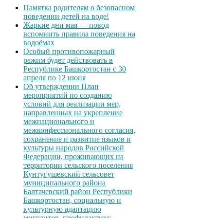
Памятка родителям о безопасном
поведении детей на воде!
Жаркие дни мая — повод
вспомнить правила поведения на
водоёмах
Особый противопожарный
режим будет действовать в
Республике Башкортостан с 30
апреля по 12 июня
Об утверждении План
мероприятий по созданию
условий для реализации мер,
направленных на укрепление
межнационального и
межконфессионального согласия,
сохранение и развитие языков и
культуры народов Российской
Федерации, проживающих на
территории сельского поселения
Кунтугушевский сельсовет
муниципального района
Балтачевский район Республики
Башкортостан, социальную и
культурную адаптацию
мигрантов, профилактику