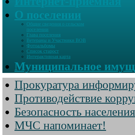
Интернет-приемная
О поселении
Общие сведения о сельском
поселении
Глава поселения
Ветераны и Участники ВОВ
Фотоальбомы
Список старост
Интерактивная карта
Муниципальное имущ
Прокуратура информир
Противодействие корр
Безопасность населени
МЧС напоминает!