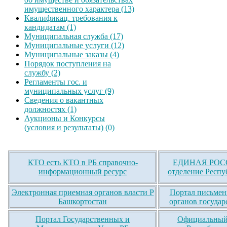
имущественного характера (13)
Квалификац. требования к
кандидатам (1)
Муниципальная служба (17)
Муниципальные услуги (12)
Муниципальные заказы (4)
Порядок поступления на
службу (2)
Регламенты гос. и
муниципальных услуг (9)
Сведения о вакантных
должностях (1)
Аукционы и Конкурсы
(условия и результаты) (0)
КТО есть КТО в РБ справочно-
ЕДИНАЯ РОСС
информационный ресурс
отделение Респу
Электронная приемная органов власти Р
Портал письмен
Башкортостан
органов государ
Портал Государственных и
Официальный 