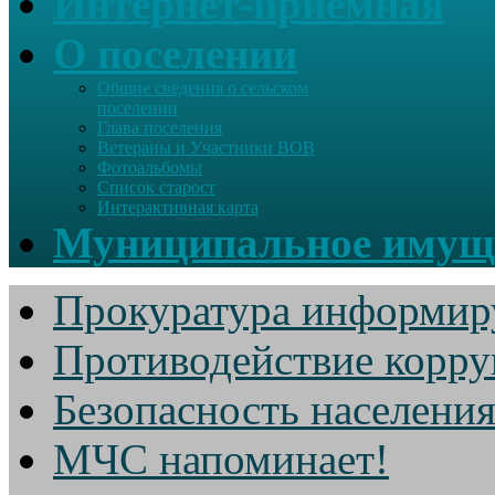
Интернет-приемная
О поселении
Общие сведения о сельском
поселении
Глава поселения
Ветераны и Участники ВОВ
Фотоальбомы
Список старост
Интерактивная карта
Муниципальное имущ
Прокуратура информир
Противодействие корр
Безопасность населени
МЧС напоминает!