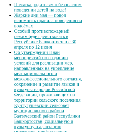
Памятка родителям о безопасном
поведении детей на воде!
Жаркие дни мая — повод
вспомнить правила поведения на
водоёмах
Особый противопожарный
режим будет действовать в
Республике Башкортостан с 30
апреля по 12 июня
Об утверждении План
мероприятий по созданию
условий для реализации мер,
направленных на укрепление
межнационального и
межконфессионального согласия,
сохранение и развитие языков и
культуры народов Российской
Федерации, проживающих на
территории сельского поселения
Кунтугушевский сельсовет
муниципального района
Балтачевский район Республики
Башкортостан, социальную и
культурную адаптацию
мигрантов, профилактику