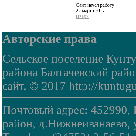
Сайт начал работу
22 марта 2017
Вверх
Авторские права
Сельское поселение Кунт
района Балтачевский рай
сайт. © 2017 http://kuntug
Почтовый адрес: 452990, 
район, д.Нижнеиванаево, у