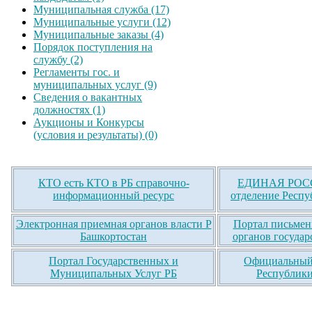
Муниципальная служба (17)
Муниципальные услуги (12)
Муниципальные заказы (4)
Порядок поступления на
службу (2)
Регламенты гос. и
муниципальных услуг (9)
Сведения о вакантных
должностях (1)
Аукционы и Конкурсы
(условия и результаты) (0)
КТО есть КТО в РБ справочно-
ЕДИНАЯ РОСС
информационный ресурс
отделение Респу
Электронная приемная органов власти Р
Портал письмен
Башкортостан
органов государ
Портал Государственных и
Официальный 
Муниципальных Услуг РБ
Республики