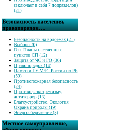
(включает в себя 7 подразделов)
(21)
Безопасность населения,
правопорядок….
Безопасность на водоемах (21)
Выборы (0)
Ген. Планы населенных
пунктов СП (12)
Защита от ЧС и ГО (36)
Правопорядок (14)
Памятки ГУ МЧС России по РБ
(59)
Противопожарная безопасность
(24)
Противод. экстремизму,
антитеррор (13)
Благоустройство, Экология,
Охрана природы (19)
Энергосбережение (3)
Местное самоуправление,
общие вопросы….