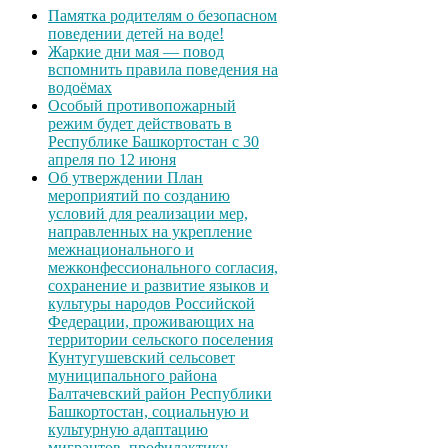
Памятка родителям о безопасном
поведении детей на воде!
Жаркие дни мая — повод
вспомнить правила поведения на
водоёмах
Особый противопожарный
режим будет действовать в
Республике Башкортостан с 30
апреля по 12 июня
Об утверждении План
мероприятий по созданию
условий для реализации мер,
направленных на укрепление
межнационального и
межконфессионального согласия,
сохранение и развитие языков и
культуры народов Российской
Федерации, проживающих на
территории сельского поселения
Кунтугушевский сельсовет
муниципального района
Балтачевский район Республики
Башкортостан, социальную и
культурную адаптацию
мигрантов, профилактику