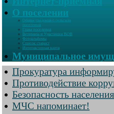
Интернет-приемная
О поселении
Общие сведения о сельском
поселении
Глава поселения
Ветераны и Участники ВОВ
Фотоальбомы
Список старост
Интерактивная карта
Муниципальное имущ
Прокуратура информир
Противодействие корр
Безопасность населени
МЧС напоминает!