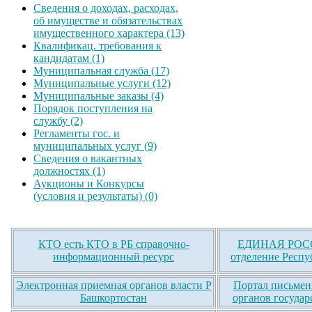
Сведения о доходах, расходах,
об имуществе и обязательствах
имущественного характера (13)
Квалификац. требования к
кандидатам (1)
Муниципальная служба (17)
Муниципальные услуги (12)
Муниципальные заказы (4)
Порядок поступления на
службу (2)
Регламенты гос. и
муниципальных услуг (9)
Сведения о вакантных
должностях (1)
Аукционы и Конкурсы
(условия и результаты) (0)
КТО есть КТО в РБ справочно-
ЕДИНАЯ РОСС
информационный ресурс
отделение Респу
Электронная приемная органов власти Р
Портал письмен
Башкортостан
органов государ