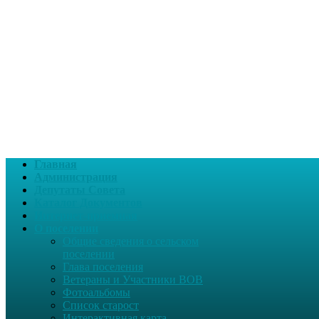
Главная
Администрация
Депутаты Совета
Каталог Документов
Интернет-приемная
О поселении
Общие сведения о сельском
поселении
Глава поселения
Ветераны и Участники ВОВ
Фотоальбомы
Список старост
Интерактивная карта