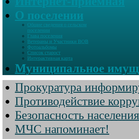
Интернет-приемная
О поселении
Общие сведения о сельском
поселении
Глава поселения
Ветераны и Участники ВОВ
Фотоальбомы
Список старост
Интерактивная карта
Муниципальное имущ
Прокуратура информир
Противодействие корр
Безопасность населени
МЧС напоминает!