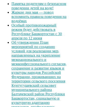
Памятка родителям о безопасном
поведении детей на воде!
Жаркие дни мая — повод
вспомнить правила поведения на
водоёмах
Особый противопожарный
режим будет действовать в
Республике Башкортостан с 30
апреля по 12 июня
Об утверждении План
мероприятий по созданию
условий для реализации мер,
направленных на укрепление
межнационального и
межконфессионального согласия,
сохранение и развитие языков и
культуры народов Российской
Федерации, проживающих на
территории сельского поселения
Кунтугушевский сельсовет
муниципального района
Балтачевский район Республики
Башкортостан, социальную и
культурную адаптацию
мигрантов, профилактику