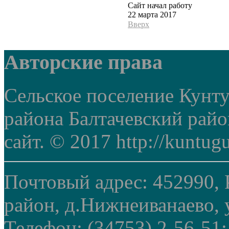
Сайт начал работу
22 марта 2017
Вверх
Авторские права
Сельское поселение Кунт
района Балтачевский рай
сайт. © 2017 http://kuntug
Почтовый адрес: 452990, 
район, д.Нижнеиванаево, у
Телефон: (34753) 2-56-51