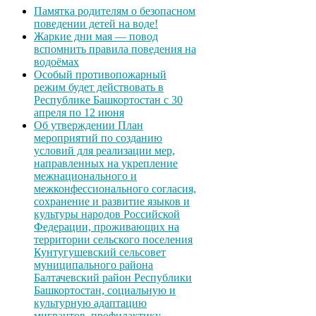
Памятка родителям о безопасном
поведении детей на воде!
Жаркие дни мая — повод
вспомнить правила поведения на
водоёмах
Особый противопожарный
режим будет действовать в
Республике Башкортостан с 30
апреля по 12 июня
Об утверждении План
мероприятий по созданию
условий для реализации мер,
направленных на укрепление
межнационального и
межконфессионального согласия,
сохранение и развитие языков и
культуры народов Российской
Федерации, проживающих на
территории сельского поселения
Кунтугушевский сельсовет
муниципального района
Балтачевский район Республики
Башкортостан, социальную и
культурную адаптацию
мигрантов, профилактику