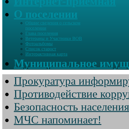
Интернет-приемная
О поселении
Общие сведения о сельском
поселении
Глава поселения
Ветераны и Участники ВОВ
Фотоальбомы
Список старост
Интерактивная карта
Муниципальное имущ
Прокуратура информир
Противодействие корр
Безопасность населени
МЧС напоминает!