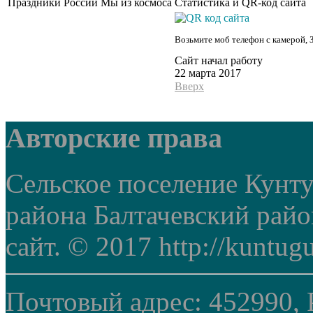
Праздники России
Мы из космоса
Статистика и QR-код сайта
Возьмите моб телефон с камерой, 
Сайт начал работу
22 марта 2017
Вверх
Авторские права
Сельское поселение Кунт
района Балтачевский рай
сайт. © 2017 http://kuntug
Почтовый адрес: 452990, 