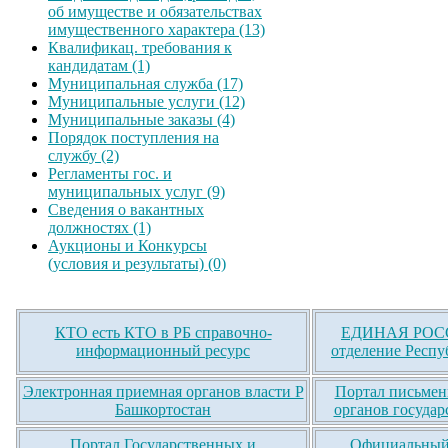
об имуществе и обязательствах
имущественного характера (13)
Квалификац. требования к
кандидатам (1)
Муниципальная служба (17)
Муниципальные услуги (12)
Муниципальные заказы (4)
Порядок поступления на
службу (2)
Регламенты гос. и
муниципальных услуг (9)
Сведения о вакантных
должностях (1)
Аукционы и Конкурсы
(условия и результаты) (0)
КТО есть КТО в РБ справочно-
ЕДИНАЯ РОСС
информационный ресурс
отделение Респу
Электронная приемная органов власти Р
Портал письмен
Башкортостан
органов государ
Портал Государственных и
Официальный 