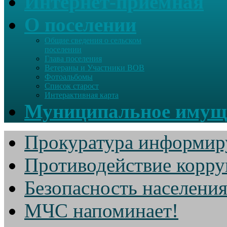
Интернет-приемная
О поселении
Общие сведения о сельском
поселении
Глава поселения
Ветераны и Участники ВОВ
Фотоальбомы
Список старост
Интерактивная карта
Муниципальное имущ
Прокуратура информир
Противодействие корр
Безопасность населени
МЧС напоминает!