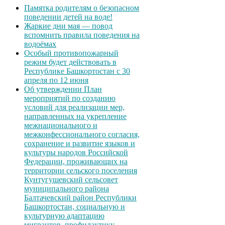
Памятка родителям о безопасном
поведении детей на воде!
Жаркие дни мая — повод
вспомнить правила поведения на
водоёмах
Особый противопожарный
режим будет действовать в
Республике Башкортостан с 30
апреля по 12 июня
Об утверждении План
мероприятий по созданию
условий для реализации мер,
направленных на укрепление
межнационального и
межконфессионального согласия,
сохранение и развитие языков и
культуры народов Российской
Федерации, проживающих на
территории сельского поселения
Кунтугушевский сельсовет
муниципального района
Балтачевский район Республики
Башкортостан, социальную и
культурную адаптацию
мигрантов, профилактику