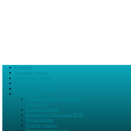
Главная
Администрация
Депутаты Совета
Каталог Документов
Интернет-приемная
О поселении
Общие сведения о сельском
поселении
Глава поселения
Ветераны и Участники ВОВ
Фотоальбомы
Список старост
Интерактивная карта