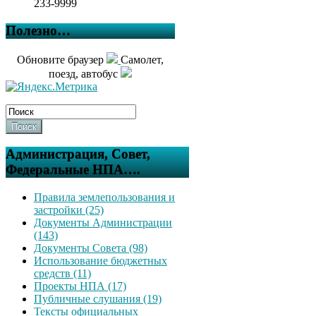
233-9999
Полезно…
Обновите браузер
Самолет,
поезд, автобус
Поиск
Администрация, Совет,
Федеральные НПА….
Правила землепользования и
застройки (25)
Документы Администрации
(143)
Документы Совета (98)
Использование бюджетных
средств (11)
Проекты НПА (17)
Публичные слушания (19)
Тексты официальных