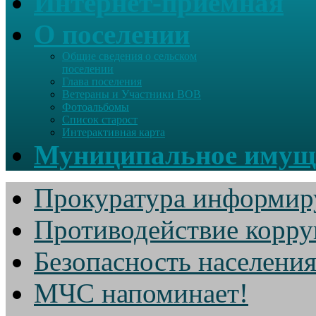
Интернет-приемная
О поселении
Общие сведения о сельском
поселении
Глава поселения
Ветераны и Участники ВОВ
Фотоальбомы
Список старост
Интерактивная карта
Муниципальное имущ
Прокуратура информир
Противодействие корр
Безопасность населени
МЧС напоминает!