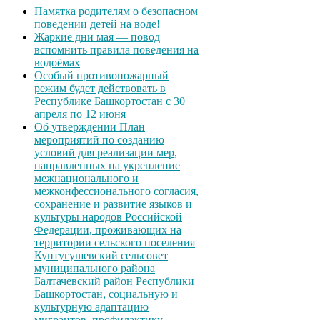
Памятка родителям о безопасном
поведении детей на воде!
Жаркие дни мая — повод
вспомнить правила поведения на
водоёмах
Особый противопожарный
режим будет действовать в
Республике Башкортостан с 30
апреля по 12 июня
Об утверждении План
мероприятий по созданию
условий для реализации мер,
направленных на укрепление
межнационального и
межконфессионального согласия,
сохранение и развитие языков и
культуры народов Российской
Федерации, проживающих на
территории сельского поселения
Кунтугушевский сельсовет
муниципального района
Балтачевский район Республики
Башкортостан, социальную и
культурную адаптацию
мигрантов, профилактику