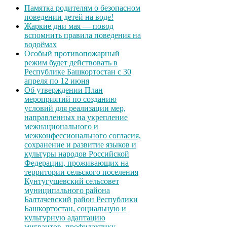
Памятка родителям о безопасном
поведении детей на воде!
Жаркие дни мая — повод
вспомнить правила поведения на
водоёмах
Особый противопожарный
режим будет действовать в
Республике Башкортостан с 30
апреля по 12 июня
Об утверждении План
мероприятий по созданию
условий для реализации мер,
направленных на укрепление
межнационального и
межконфессионального согласия,
сохранение и развитие языков и
культуры народов Российской
Федерации, проживающих на
территории сельского поселения
Кунтугушевский сельсовет
муниципального района
Балтачевский район Республики
Башкортостан, социальную и
культурную адаптацию
мигрантов, профилактику