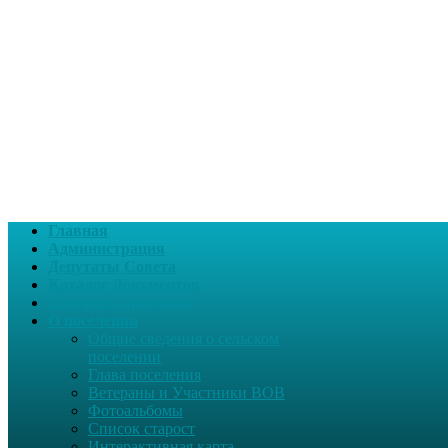
Главная
Администрация
Депутаты Совета
Каталог Документов
Интернет-приемная
О поселении
Общие сведения о сельском
поселении
Глава поселения
Ветераны и Участники ВОВ
Фотоальбомы
Список старост
Интерактивная карта