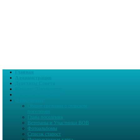
Главная
Администрация
Депутаты Совета
Каталог Документов
Интернет-приемная
О поселении
Общие сведения о сельском
поселении
Глава поселения
Ветераны и Участники ВОВ
Фотоальбомы
Список старост
Интерактивная карта