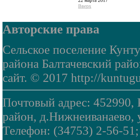
22 марта 2017
Вверх
Авторские права
Сельское поселение Кунт
района Балтачевский рай
сайт. © 2017 http://kuntug
Почтовый адрес: 452990, 
район, д.Нижнеиванаево, у
Телефон: (34753) 2-56-51