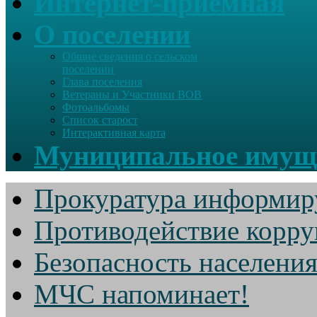
Интернет-приемная
О поселении
Общие сведения о сельском
поселении
Глава поселения
Ветераны и Участники ВОВ
Фотоальбомы
Список старост
Интерактивная карта
Муниципальное имущ
Прокуратура информир
Противодействие корр
Безопасность населени
МЧС напоминает!