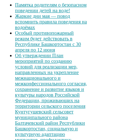
Памятка родителям о безопасном
поведении детей на воде!
Жаркие дни мая — повод
вспомнить правила поведения на
водоёмах
Особый противопожарный
режим будет действовать в
Республике Башкортостан с 30
апреля по 12 июня
Об утверждении План
мероприятий по созданию
условий для реализации мер,
направленных на укрепление
межнационального и
межконфессионального согласия,
сохранение и развитие языков и
культуры народов Российской
Федерации, проживающих на
территории сельского поселения
Кунтугушевский сельсовет
муниципального района
Балтачевский район Республики
Башкортостан, социальную и
культурную адаптацию
мигрантов, профилактику