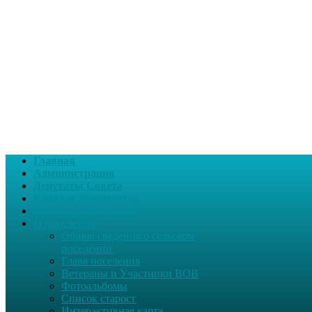
Главная
Администрация
Депутаты Совета
Каталог Документов
Интернет-приемная
О поселении
Общие сведения о сельском
поселении
Глава поселения
Ветераны и Участники ВОВ
Фотоальбомы
Список старост
Интерактивная карта