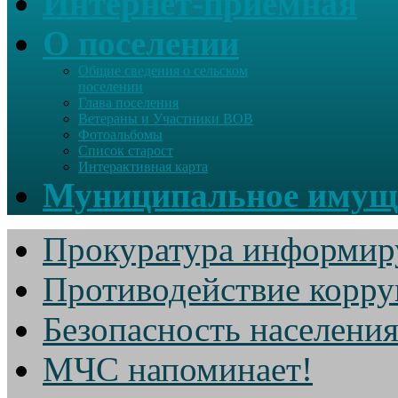
Интернет-приемная
О поселении
Общие сведения о сельском
поселении
Глава поселения
Ветераны и Участники ВОВ
Фотоальбомы
Список старост
Интерактивная карта
Муниципальное имущ
Прокуратура информир
Противодействие корр
Безопасность населени
МЧС напоминает!