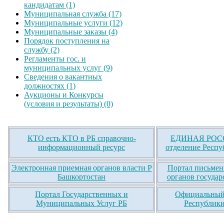
кандидатам (1)
Муниципальная служба (17)
Муниципальные услуги (12)
Муниципальные заказы (4)
Порядок поступления на
службу (2)
Регламенты гос. и
муниципальных услуг (9)
Сведения о вакантных
должностях (1)
Аукционы и Конкурсы
(условия и результаты) (0)
КТО есть КТО в РБ справочно-
ЕДИНАЯ РОСС
информационный ресурс
отделение Респу
Электронная приемная органов власти Р
Портал письмен
Башкортостан
органов государ
Портал Государственных и
Официальный 
Муниципальных Услуг РБ
Республики