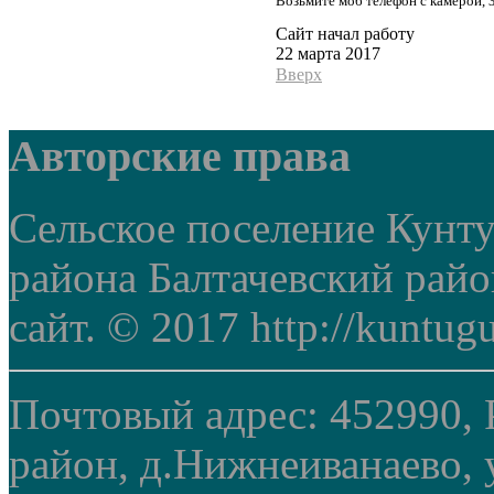
Возьмите моб телефон с камерой, 
Сайт начал работу
22 марта 2017
Вверх
Авторские права
Сельское поселение Кунт
района Балтачевский рай
сайт. © 2017 http://kuntug
Почтовый адрес: 452990, 
район, д.Нижнеиванаево, у