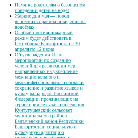
Памятка родителям о безопасном
поведении детей на воде!
Жаркие дни мая — повод
вспомнить правила поведения на
водоёмах
Особый противопожарный
режим будет действовать в
Республике Башкортостан с 30
апреля по 12 июня
Об утверждении План
мероприятий по созданию
условий для реализации мер,
направленных на укрепление
межнационального и
межконфессионального согласия,
сохранение и развитие языков и
культуры народов Российской
Федерации, проживающих на
территории сельского поселения
Кунтугушевский сельсовет
муниципального района
Балтачевский район Республики
Башкортостан, социальную и
культурную адаптацию
мигрантов, профилактику