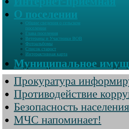
Интернет-приемная
О поселении
Общие сведения о сельском
поселении
Глава поселения
Ветераны и Участники ВОВ
Фотоальбомы
Список старост
Интерактивная карта
Муниципальное имущ
Прокуратура информир
Противодействие корр
Безопасность населени
МЧС напоминает!