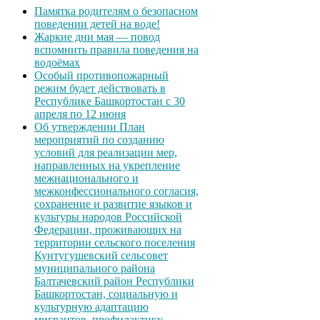
Памятка родителям о безопасном
поведении детей на воде!
Жаркие дни мая — повод
вспомнить правила поведения на
водоёмах
Особый противопожарный
режим будет действовать в
Республике Башкортостан с 30
апреля по 12 июня
Об утверждении План
мероприятий по созданию
условий для реализации мер,
направленных на укрепление
межнационального и
межконфессионального согласия,
сохранение и развитие языков и
культуры народов Российской
Федерации, проживающих на
территории сельского поселения
Кунтугушевский сельсовет
муниципального района
Балтачевский район Республики
Башкортостан, социальную и
культурную адаптацию
мигрантов, профилактику